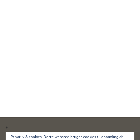
Kennel Miki Nanoq ◊ Ømarksvej 44 ◊ 4100 Ringsted
Privatliv & cookies: Dette websted bruger cookies til opsamling af