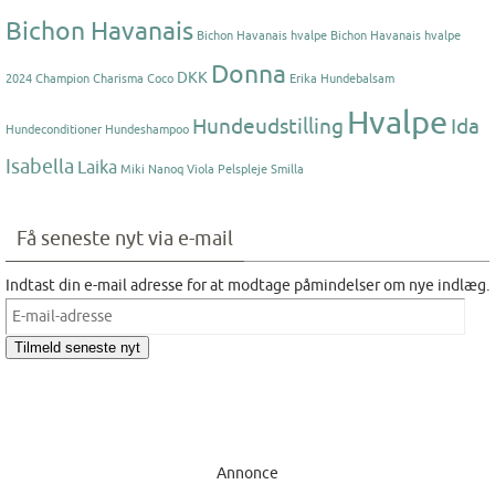
Bichon Havanais
Bichon Havanais hvalpe
Bichon Havanais hvalpe
Donna
DKK
2024
Champion
Charisma
Coco
Erika
Hundebalsam
Hvalpe
Hundeudstilling
Ida
Hundeconditioner
Hundeshampoo
Isabella
Laika
Miki Nanoq Viola
Pelspleje
Smilla
Få seneste nyt via e-mail
Indtast din e-mail adresse for at modtage påmindelser om nye indlæg.
E-
mail-
Tilmeld seneste nyt
adresse
Annonce