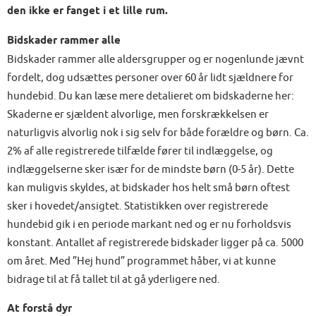
den ikke er fanget i et lille rum.
Bidskader rammer alle
Bidskader rammer alle aldersgrupper og er nogenlunde jævnt
fordelt, dog udsættes personer over 60 år lidt sjældnere for
hundebid. Du kan læse mere detalieret om bidskaderne her:
Skaderne er sjældent alvorlige, men forskrækkelsen er
naturligvis alvorlig nok i sig selv for både forældre og børn. Ca.
2% af alle registrerede tilfælde fører til indlæggelse, og
indlæggelserne sker især for de mindste børn (0-5 år). Dette
kan muligvis skyldes, at bidskader hos helt små børn oftest
sker i hovedet/ansigtet. Statistikken over registrerede
hundebid gik i en periode markant ned og er nu forholdsvis
konstant. Antallet af registrerede bidskader ligger på ca. 5000
om året. Med ”Hej hund” programmet håber, vi at kunne
bidrage til at få tallet til at gå yderligere ned.
At forstå dyr