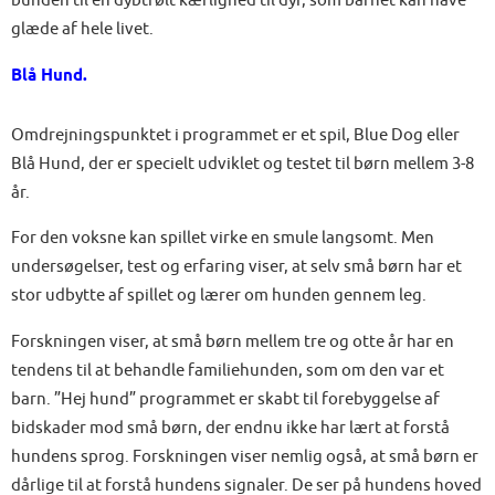
bunden til en dybtfølt kærlighed til dyr, som barnet kan have
glæde af hele livet.
Blå Hund.
Omdrejningspunktet i programmet er et spil, Blue Dog eller
Blå Hund, der er specielt udviklet og testet til børn mellem 3-8
år.
For den voksne kan spillet virke en smule langsomt. Men
undersøgelser, test og erfaring viser, at selv små børn har et
stor udbytte af spillet og lærer om hunden gennem leg.
Forskningen viser, at små børn mellem tre og otte år har en
tendens til at behandle familiehunden, som om den var et
barn. ”Hej hund” programmet er skabt til forebyggelse af
bidskader mod små børn, der endnu ikke har lært at forstå
hundens sprog. Forskningen viser nemlig også, at små børn er
dårlige til at forstå hundens signaler. De ser på hundens hoved