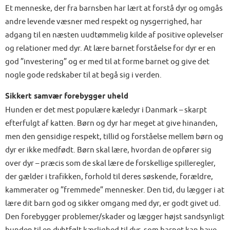
Et menneske, der fra barnsben har lært at forstå dyr og omgås
andre levende væsner med respekt og nysgerrighed, har
adgang til en næsten uudtømmelig kilde af positive oplevelser
og relationer med dyr. At lære barnet forståelse for dyr er en
god ”investering” og er med til at forme barnet og give det
nogle gode redskaber til at begå sig i verden.
Sikkert samvær forebygger uheld
Hunden er det mest populære kæledyr i Danmark – skarpt
efterfulgt af katten. Børn og dyr har meget at give hinanden,
men den gensidige respekt, tillid og forståelse mellem børn og
dyr er ikke medfødt. Børn skal lære, hvordan de opfører sig
over dyr – præcis som de skal lære de forskellige spilleregler,
der gælder i trafikken, forhold til deres søskende, forældre,
kammerater og ”fremmede” mennesker. Den tid, du lægger i at
lære dit barn god og sikker omgang med dyr, er godt givet ud.
Den forebygger problemer/skader og lægger højst sandsynligt