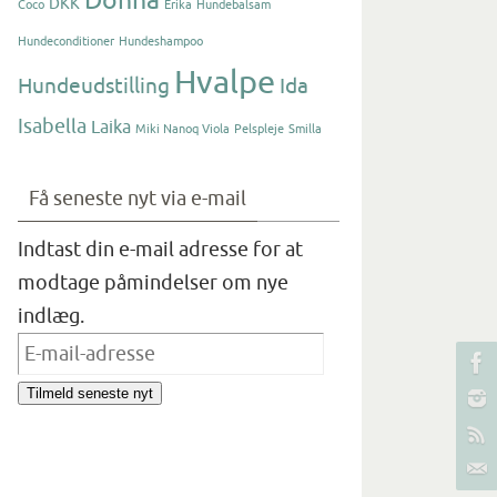
Donna
DKK
Coco
Erika
Hundebalsam
Hundeconditioner
Hundeshampoo
Hvalpe
Hundeudstilling
Ida
Isabella
Laika
Miki Nanoq Viola
Pelspleje
Smilla
Få seneste nyt via e-mail
Indtast din e-mail adresse for at
modtage påmindelser om nye
indlæg.
E-
mail-
Tilmeld seneste nyt
adresse