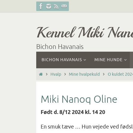
Skip
to
content
Kennel Miki Nan
Bichon Havanais
Skip
BICHON HAVANAIS
MINE HUNDE
to
content
Home
Hvalp
Mine hvalpekuld
O kuldet 202
Miki Nanoq Oline
Født d. 8/12 2024 kl. 14 20
En smuk tæve … Hun vejede ved fødsl