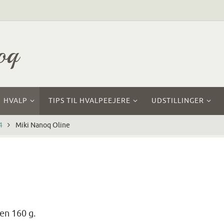
oq
HVALP
TIPS TIL HVALPEEJERE
UDSTILLINGER
4
Miki Nanoq Oline
en 160 g.