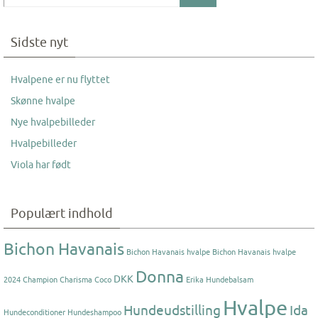
Sidste nyt
Hvalpene er nu flyttet
Skønne hvalpe
Nye hvalpebilleder
Hvalpebilleder
Viola har født
Populært indhold
Bichon Havanais
Bichon Havanais hvalpe
Bichon Havanais hvalpe
Donna
DKK
2024
Champion
Charisma
Coco
Erika
Hundebalsam
Hvalpe
Hundeudstilling
Ida
Hundeconditioner
Hundeshampoo