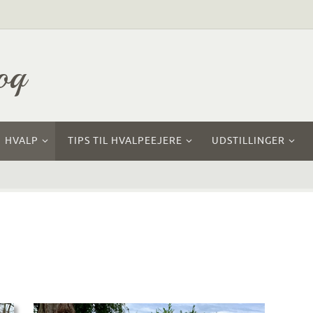
oq
HVALP
TIPS TIL HVALPEEJERE
UDSTILLINGER
2