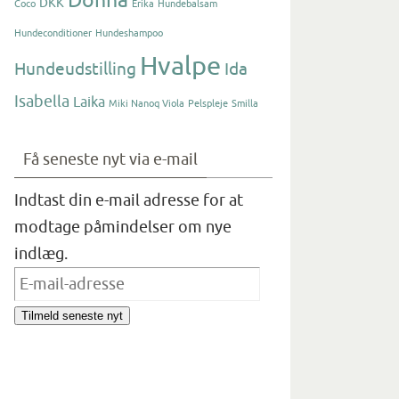
Donna
DKK
Coco
Erika
Hundebalsam
Hundeconditioner
Hundeshampoo
Hvalpe
Hundeudstilling
Ida
Isabella
Laika
Miki Nanoq Viola
Pelspleje
Smilla
Få seneste nyt via e-mail
Indtast din e-mail adresse for at
modtage påmindelser om nye
indlæg.
E-
mail-
Tilmeld seneste nyt
adresse