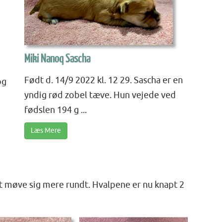
Miki Nanoq Sascha
Født d. 14/9 2022 kl. 12 29. Sascha er en
og
yndig rød zobel tæve. Hun vejede ved
fødslen 194 g ...
Læs Mere
t møve sig mere rundt. Hvalpene er nu knapt 2