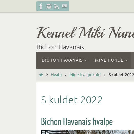
Skip
to
content
Kennel Miki Nan
Bichon Havanais
Skip
BICHON HAVANAIS
MINE HUNDE
to
content
Home
Hvalp
Mine hvalpekuld
S kuldet 202
S kuldet 2022
Bichon Havanais hvalpe