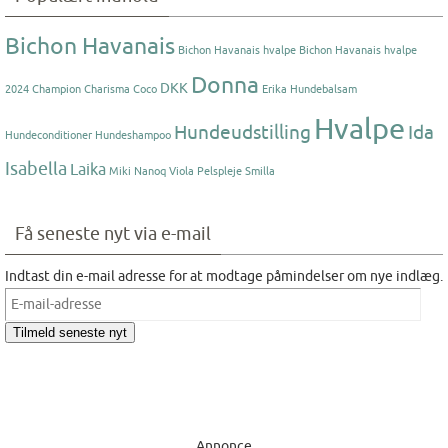
Bichon Havanais
Bichon Havanais hvalpe
Bichon Havanais hvalpe
Donna
DKK
2024
Champion
Charisma
Coco
Erika
Hundebalsam
Hvalpe
Hundeudstilling
Ida
Hundeconditioner
Hundeshampoo
Isabella
Laika
Miki Nanoq Viola
Pelspleje
Smilla
Få seneste nyt via e-mail
Indtast din e-mail adresse for at modtage påmindelser om nye indlæg.
E-
mail-
Tilmeld seneste nyt
adresse
Annonce