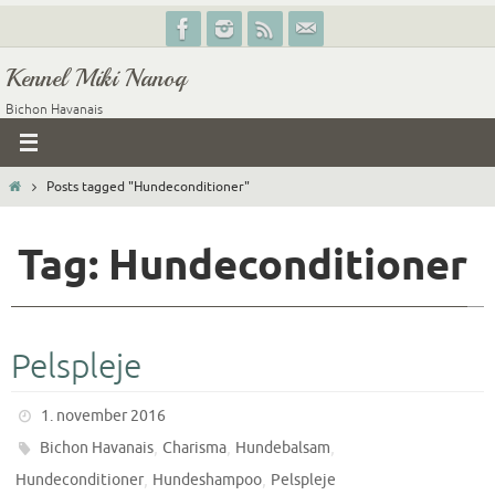
Skip
to
Kennel Miki Nanoq
content
Bichon Havanais
Home
Posts tagged "Hundeconditioner"
Tag: Hundeconditioner
Pelspleje
1. november 2016
,
,
,
Bichon Havanais
Charisma
Hundebalsam
,
,
Hundeconditioner
Hundeshampoo
Pelspleje