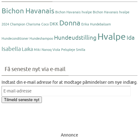
Bichon Havanais
Bichon Havanais hvalpe
Bichon Havanais hvalpe
Donna
DKK
2024
Champion
Charisma
Coco
Erika
Hundebalsam
Hvalpe
Hundeudstilling
Ida
Hundeconditioner
Hundeshampoo
Isabella
Laika
Miki Nanoq Viola
Pelspleje
Smilla
Få seneste nyt via e-mail
Indtast din e-mail adresse for at modtage påmindelser om nye indlæg.
E-
mail-
Tilmeld seneste nyt
adresse
Annonce