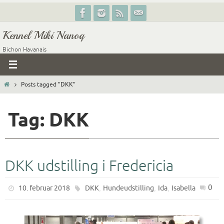
Skip
to
Kennel Miki Nanoq
content
Bichon Havanais
Home
Posts tagged "DKK"
Tag: DKK
DKK udstilling i Fredericia
,
,
,
0
10. februar 2018
DKK
Hundeudstilling
Ida
Isabella