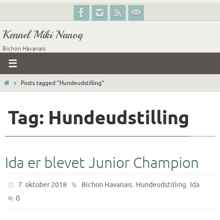
Skip
to
Kennel Miki Nanoq
content
Bichon Havanais
Home
Posts tagged "Hundeudstilling"
Tag: Hundeudstilling
Ida er blevet Junior Champion
,
,
7. oktober 2018
Bichon Havanais
Hundeudstilling
Ida
0