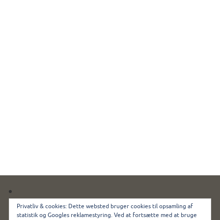
Kennel Miki Nanoq ◊ Ømarksvej 44 ◊ 4100 Ringsted
Privatliv & cookies: Dette websted bruger cookies til opsamling af
Tlf. 40951069 ◊ kennel@mikinanoq.dk
statistik og Googles reklamestyring. Ved at fortsætte med at bruge