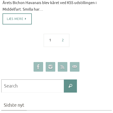
Årets Bichon Havanais blev kåret ved KSS udstillingen i
Middelfart. Smilla har…
LÆS MERE
1
2
Search
Search
for:
Sidste nyt