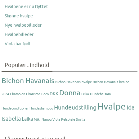
Hvalpene er nu flyttet
Skønne hvalpe
Nye hvalpebilleder
Hvalpebilleder
Viola har født
Populært indhold
Bichon Havanais
Bichon Havanais hvalpe
Bichon Havanais hvalpe
Donna
DKK
2024
Champion
Charisma
Coco
Erika
Hundebalsam
Hvalpe
Hundeudstilling
Ida
Hundeconditioner
Hundeshampoo
Isabella
Laika
Miki Nanoq Viola
Pelspleje
Smilla
Få seneste nyt via e-mail