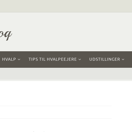
oq
HVALP
TIPS TIL HVALPEEJERE
UDSTILLINGER