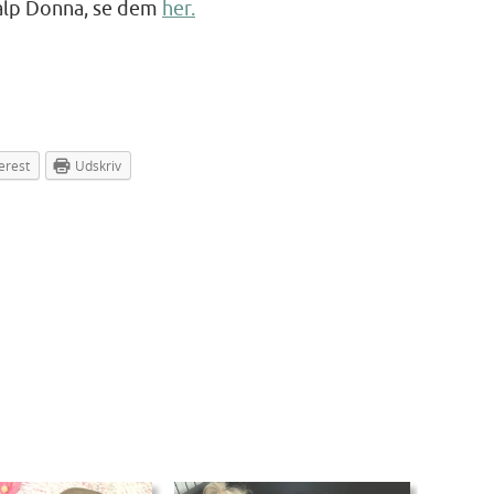
valp Donna, se dem
her.
erest
Udskriv