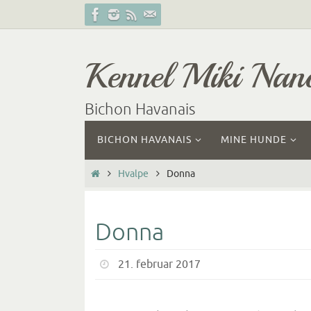
Skip
to
content
Kennel Miki Nan
Bichon Havanais
Skip
BICHON HAVANAIS
MINE HUNDE
to
content
Home
Hvalpe
Donna
Donna
21. februar 2017