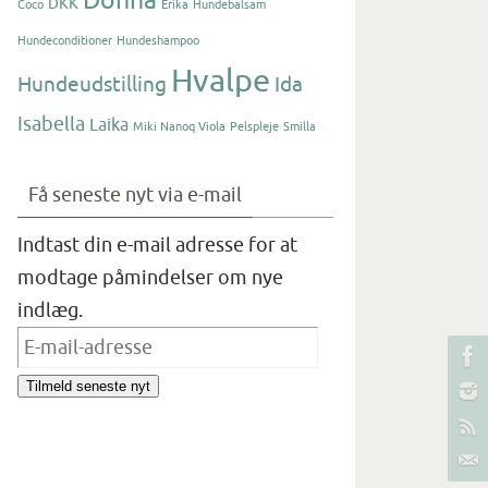
Donna
DKK
Coco
Erika
Hundebalsam
Hundeconditioner
Hundeshampoo
Hvalpe
Hundeudstilling
Ida
Isabella
Laika
Miki Nanoq Viola
Pelspleje
Smilla
Få seneste nyt via e-mail
Indtast din e-mail adresse for at
modtage påmindelser om nye
indlæg.
E-
mail-
Tilmeld seneste nyt
adresse