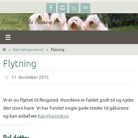
Skip
to
Kennel Miki Nanoq
content
Bichon Havanais
Home
Ikke kategoriseret
Flytning
Flytning
11. december 2015
Vi er nu flyttet til Ringsted. Hundene er faldet godt til og nyder
den store have. Vi har fundet nogle gode steder til gåturene
og kan anbefale
Kærehaveskov
.