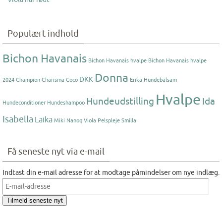
Populært indhold
Bichon Havanais
Bichon Havanais hvalpe
Bichon Havanais hvalpe
Donna
DKK
2024
Champion
Charisma
Coco
Erika
Hundebalsam
Hvalpe
Hundeudstilling
Ida
Hundeconditioner
Hundeshampoo
Isabella
Laika
Miki Nanoq Viola
Pelspleje
Smilla
Få seneste nyt via e-mail
Indtast din e-mail adresse for at modtage påmindelser om nye indlæg.
E-
mail-
Tilmeld seneste nyt
adresse