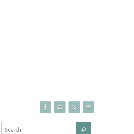
Search
Search
for: