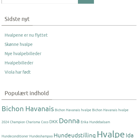
Sidste nyt
Hvalpene er nu flyttet
Skønne hvalpe
Nye hvalpebilleder
Hvalpebilleder
Viola har født
Populært indhold
Bichon Havanais
Bichon Havanais hvalpe
Bichon Havanais hvalpe
Donna
DKK
2024
Champion
Charisma
Coco
Erika
Hundebalsam
Hvalpe
Hundeudstilling
Ida
Hundeconditioner
Hundeshampoo