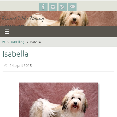
Skip
to
Kennel Miki Nanoq
content
Bichon Havanais
Home
Udstilling
Isabella
Isabella
14. april 2015